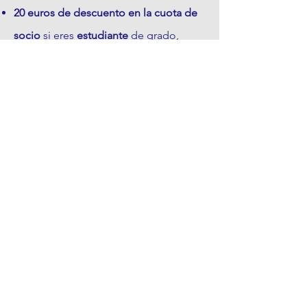
20 euros de descuento en la cuota de
socio
si eres
estudiante
de grado,
posgrado o estás en formación (p.ej.,
PIR, MIR)
QUIÉNES SOMOS >
La Asociación Española para el Estudio de
los Trastornos de la Conducta Alimentaria.
Spanish Association for Studying Eating
Disorders.
CONTACTO >
Email:
info@aeetca.com
© 2023 Creado por AEETCA con
Wix.com